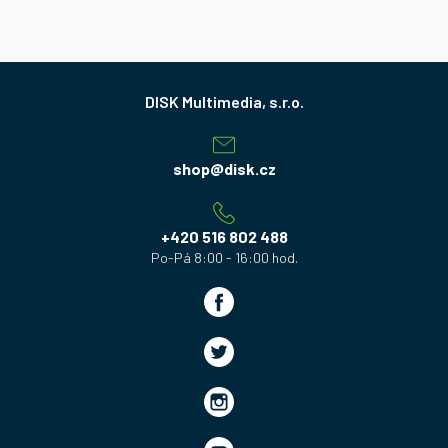
Z
á
p
a
shop
@
disk.cz
t
í
+420 516 802 488