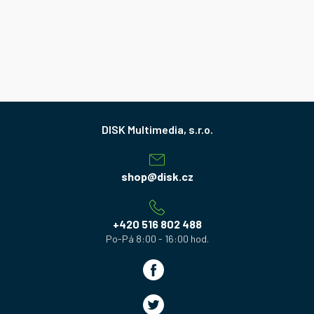
Z
á
p
a
shop
@
disk.cz
t
í
+420 516 802 488