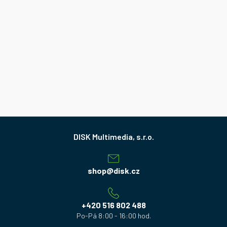
Z
á
p
a
shop
@
disk.cz
t
í
+420 516 802 488