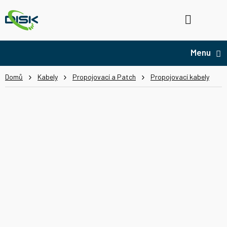
Přejít
na
Hledat
NÁ
obsah
KO
Domů
Kabely
Propojovací a Patch
Propojovací kabely