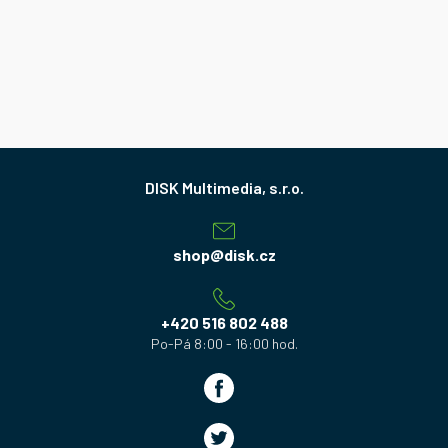
Z
á
p
a
shop
@
disk.cz
t
í
+420 516 802 488