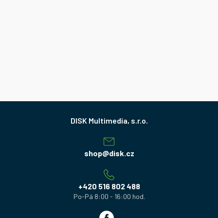
Z
á
p
a
shop
@
disk.cz
t
í
+420 516 802 488