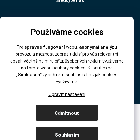
Doprava:
Používáme cookies
Pro
správné fungování
webu,
anonymní analýzu
provozu a možnost zobrazit další pro vás relevantní
obsah včetně na míru přizpůsobených reklam využíváme
na tomto webu soubory cookies. Kliknutím na
„Souhlasím“
vyjadřujete souhlas s tím, jak cookies
Platba:
využíváme.
Odmítnout
Vytvořil Shoptet Premium
Copyright 2026
DISK Multimedia, s.r.o.
. Všechna práva vyhrazena.
Souhlasím
Upravit nastavení cookies