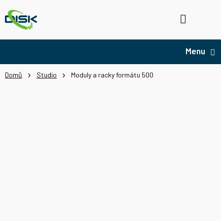
Přejít
na
Hledat
NÁ
obsah
KO
Domů
Studio
Moduly a racky formátu 500