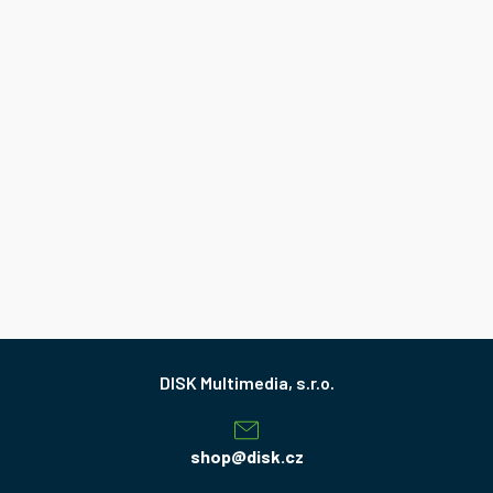
Z
á
p
a
shop
@
disk.cz