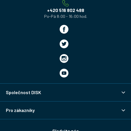
t
í
+420 516 802 488
Společnost DISK
Pro zákazníky
Sledujte nás