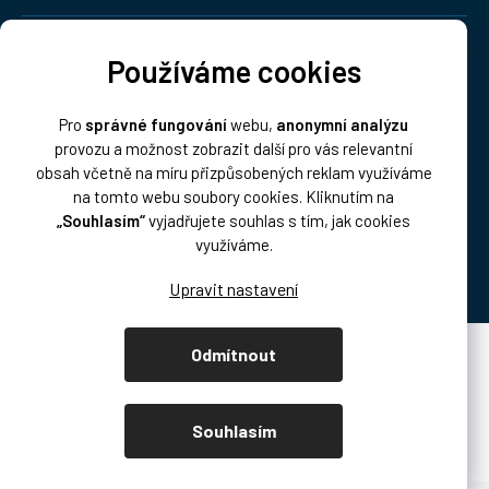
Doprava:
Používáme cookies
Pro
správné fungování
webu,
anonymní analýzu
provozu a možnost zobrazit další pro vás relevantní
obsah včetně na míru přizpůsobených reklam využíváme
na tomto webu soubory cookies. Kliknutím na
„Souhlasím“
vyjadřujete souhlas s tím, jak cookies
Platba:
využíváme.
Odmítnout
Vytvořil Shoptet Premium
Copyright 2026
DISK Multimedia, s.r.o.
. Všechna práva vyhrazena.
Souhlasím
Upravit nastavení cookies