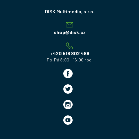
Z
á
p
a
shop
@
disk.cz
t
í
+420 516 802 488