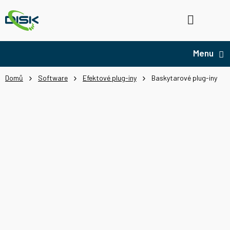
Přejít
na
Hledat
NÁ
obsah
KO
Domů
Software
Efektové plug-iny
Baskytarové plug-iny