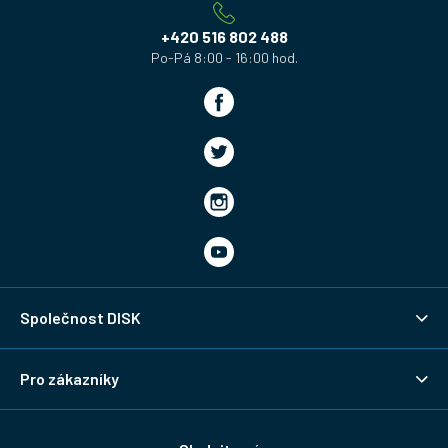
t
í
+420 516 802 488
Společnost DISK
Pro zákazníky