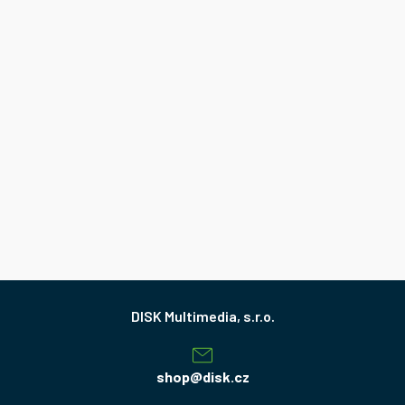
Z
á
p
a
shop
@
disk.cz