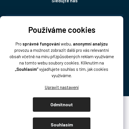
Sledujte nás
Doprava:
Používáme cookies
Pro
správné fungování
webu,
anonymní analýzu
provozu a možnost zobrazit další pro vás relevantní
obsah včetně na míru přizpůsobených reklam využíváme
na tomto webu soubory cookies. Kliknutím na
„Souhlasím“
vyjadřujete souhlas s tím, jak cookies
Platba:
využíváme.
Odmítnout
Vytvořil Shoptet Premium
Copyright 2026
DISK Multimedia, s.r.o.
. Všechna práva vyhrazena.
Souhlasím
Upravit nastavení cookies