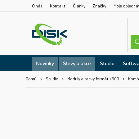
Přejít
O nás
Kontakt
Články
Značky
Moje objedná
na
obsah
Novinky
Slevy a akce
Studio
Softwa
Domů
Studio
Moduly a racky formátu 500
Kompr