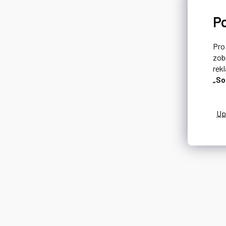
P
Pr
zob
rek
„So