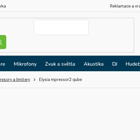
vka
Reklamace a vr
re
Mikrofony
Zvuk a světla
Akustika
DJ
Hudeb
esory a limitery
Elysia mpressor2 qube