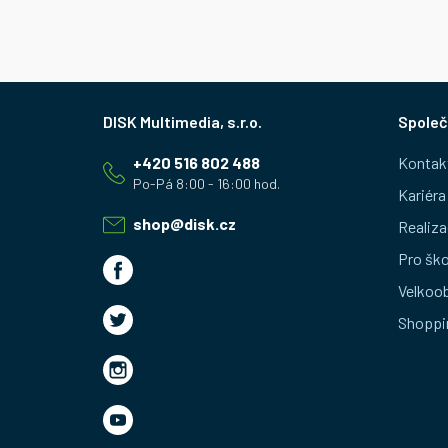
Z
Společ
á
+420 516 802 488
Kontak
p
Kariéra
a
shop
@
disk.cz
Realiza
t
Pro ško
Velkoo
í
Shoppi