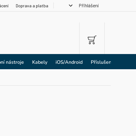
Přihlášení
ácení
Doprava a platba
NÁKUPNÍ
KOŠÍK
ní nástroje
Kabely
iOS/Android
Příslušenství