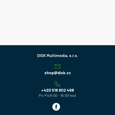
Z
á
p
a
shop
@
disk.cz
t
í
+420 516 802 488