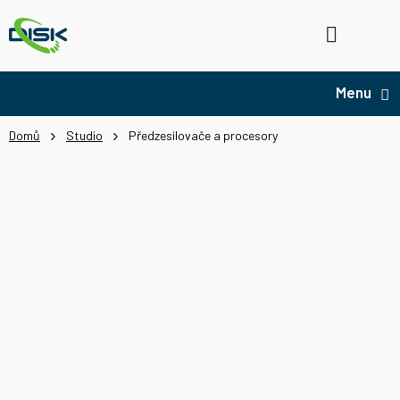
Přejít
na
Hledat
NÁ
obsah
KO
Domů
Studio
Předzesilovače a procesory