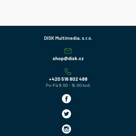
Z
á
p
a
shop
@
disk.cz
t
í
+420 516 802 488