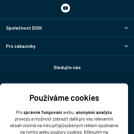
Společnost DISK
Pro zákazníky
Sledujte nás
Doprava:
Používáme cookies
Pro
správné fungování
webu,
anonymní analýzu
provozu a možnost zobrazit další pro vás relevantní
obsah včetně na míru přizpůsobených reklam využíváme
na tomto webu soubory cookies. Kliknutím na