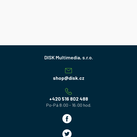
Z
á
p
a
shop
@
disk.cz
t
í
+420 516 802 488