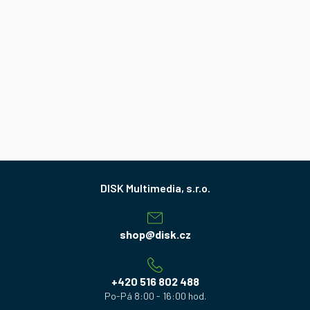
Z
á
p
a
shop
@
disk.cz
t
í
+420 516 802 488