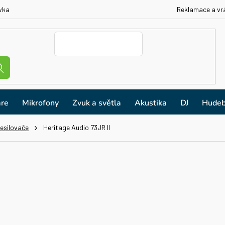
vka
Reklamace a vr
re
Mikrofony
Zvuk a světla
Akustika
DJ
Hudeb
esilovače
Heritage Audio 73JR II