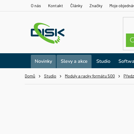
Přejít
O nás
Kontakt
Články
Značky
Moje objedná
na
obsah
Novinky
Slevy a akce
Studio
Softwa
Domů
Studio
Moduly a racky formátu 500
Předz