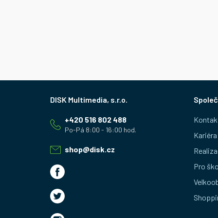
Z
Společ
á
+420 516 802 488
Kontak
p
Kariéra
a
shop
@
disk.cz
Realiza
t
Pro ško
Velkoo
í
Shoppi