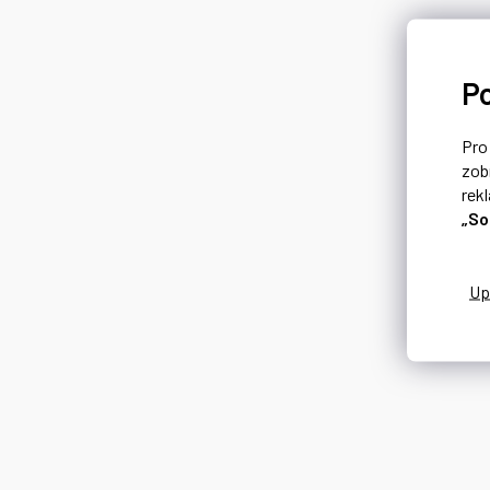
P
Pr
zob
rek
„So