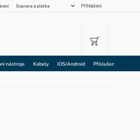
Přihlášení
ácení
Doprava a platba
NÁKUPNÍ
KOŠÍK
ní nástroje
Kabely
iOS/Android
Příslušenství