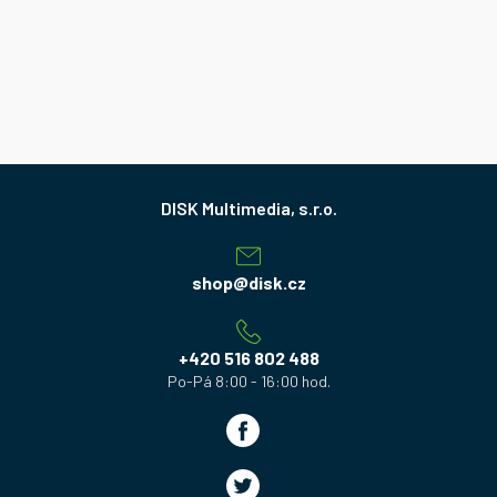
Z
á
p
a
shop
@
disk.cz
t
í
+420 516 802 488