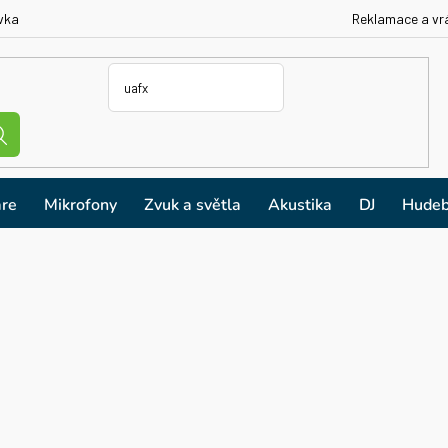
vka
Reklamace a vr
re
Mikrofony
Zvuk a světla
Akustika
DJ
Hudeb