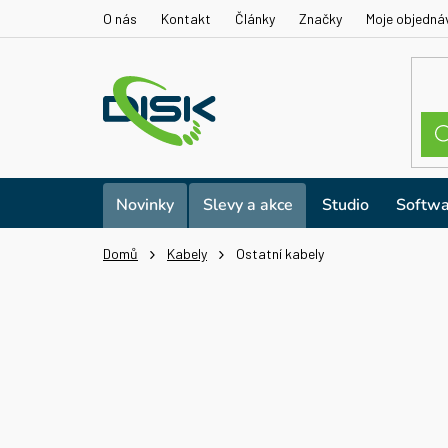
Přejít
O nás
Kontakt
Články
Značky
Moje objedná
na
obsah
Novinky
Slevy a akce
Studio
Softwa
Domů
Kabely
Ostatní kabely