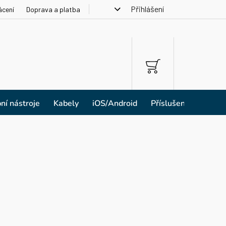
Přihlášení
ácení
Doprava a platba
NÁKUPNÍ
KOŠÍK
ní nástroje
Kabely
iOS/Android
Příslušenství