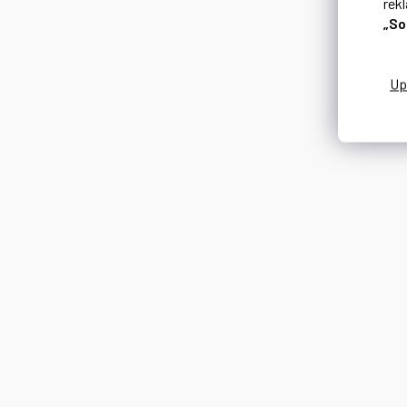
rek
„So