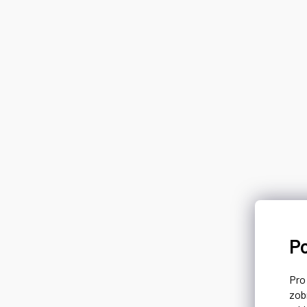
P
Pr
zob