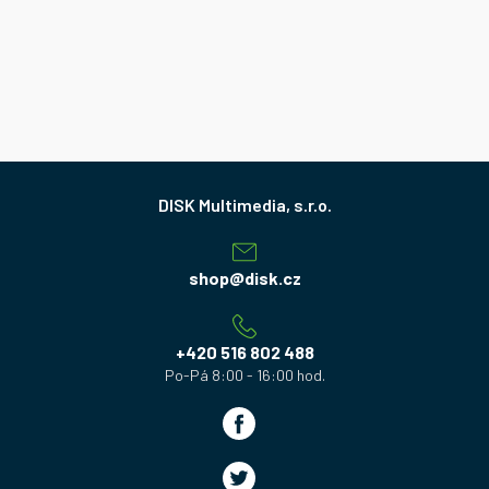
Z
á
p
a
shop
@
disk.cz
t
í
+420 516 802 488