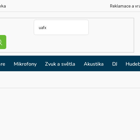
vka
Reklamace a vr
re
Mikrofony
Zvuk a světla
Akustika
DJ
Hudeb