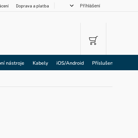
Přihlášení
ácení
Doprava a platba
NÁKUPNÍ
KOŠÍK
ní nástroje
Kabely
iOS/Android
Příslušenství