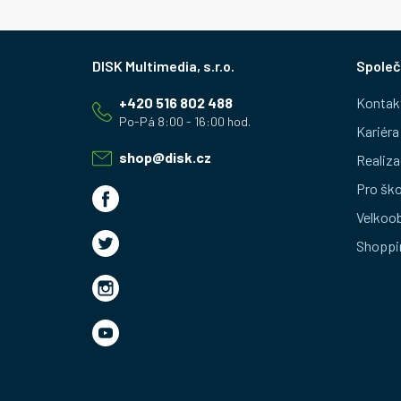
Z
Společ
á
+420 516 802 488
Kontak
p
Kariéra
a
shop
@
disk.cz
Realiza
t
Pro ško
Velkoo
í
Shoppi