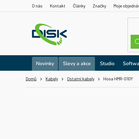
Přejít
O nás
Kontakt
Články
Značky
Moje objedná
na
obsah
Novinky
Slevy a akce
Studio
Softwa
Domů
Kabely
Ostatní kabely
Hosa HMR-010Y