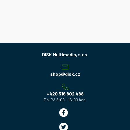
Z
á
p
a
shop
@
disk.cz
t
í
+420 516 802 488