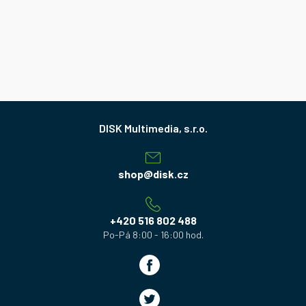
Z
á
p
a
shop
@
disk.cz
t
í
+420 516 802 488