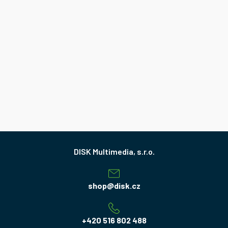
Z
á
p
a
shop
@
disk.cz
t
í
+420 516 802 488