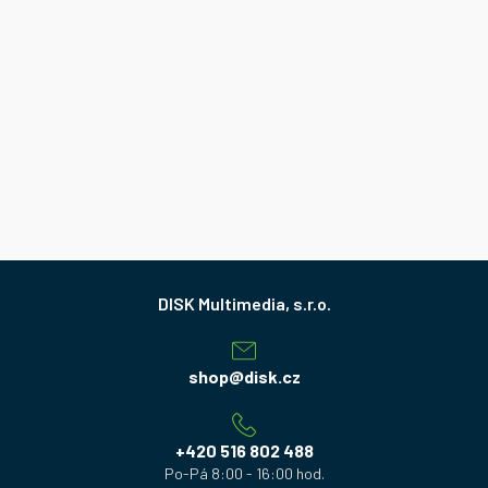
Z
á
p
a
shop
@
disk.cz
t
í
+420 516 802 488