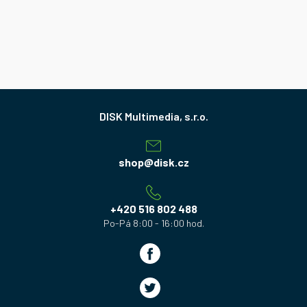
Z
á
p
a
shop
@
disk.cz
t
í
+420 516 802 488