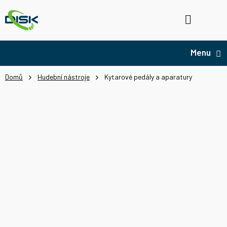
Přejít
na
Hledat
NÁ
obsah
KO
Domů
Hudební nástroje
Kytarové pedály a aparatury