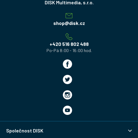
á
p
a
shop
@
disk.cz
t
í
+420 516 802 488
Společnost DISK