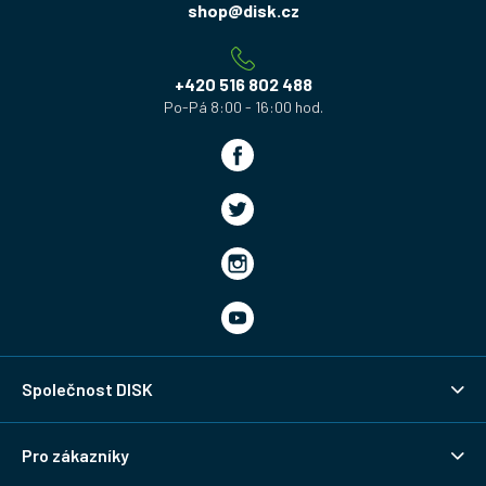
a
shop
@
disk.cz
t
í
+420 516 802 488
Společnost DISK
Pro zákazníky