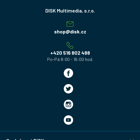
Z
á
p
a
shop
@
disk.cz
t
í
+420 516 802 488