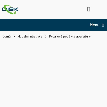
Přejít
na
Hledat
NÁ
obsah
KO
Domů
Hudební nástroje
Kytarové pedály a aparatury