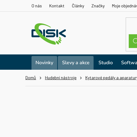
Přejít
O nás
Kontakt
Články
Značky
Moje objedná
na
obsah
Novinky
Slevy a akce
Studio
Softwa
Domů
Hudební nástroje
Kytarové pedály a aparatur