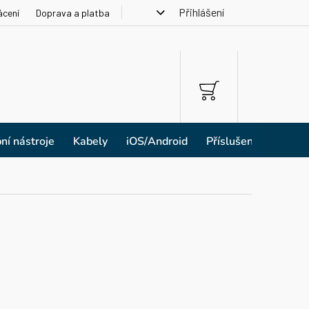
Přihlášení
ácení
Doprava a platba
NÁKUPNÍ
KOŠÍK
ní nástroje
Kabely
iOS/Android
Příslušenství