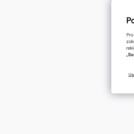
P
Pr
zob
rek
„So