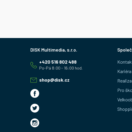
Z
Společ
á
+420 516 802 488
Kontak
p
Kariéra
a
shop
@
disk.cz
Realiza
t
Pro ško
Velkoo
í
Shoppi