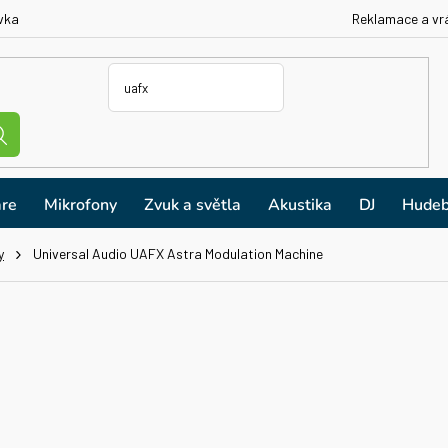
vka
Reklamace a vr
re
Mikrofony
Zvuk a světla
Akustika
DJ
Hudeb
y
Universal Audio UAFX Astra Modulation Machine