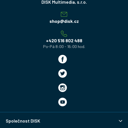
á
p
a
shop
@
disk.cz
t
í
+420 516 802 488
Společnost DISK