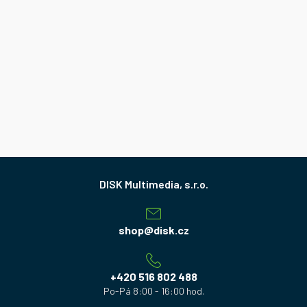
Z
á
p
a
shop
@
disk.cz
t
í
+420 516 802 488