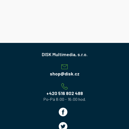
Z
á
p
a
shop
@
disk.cz
t
í
+420 516 802 488