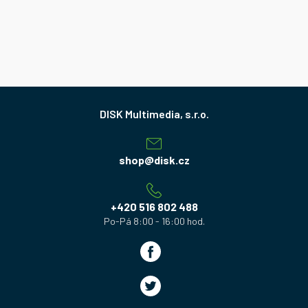
Z
á
p
a
shop
@
disk.cz
t
í
+420 516 802 488