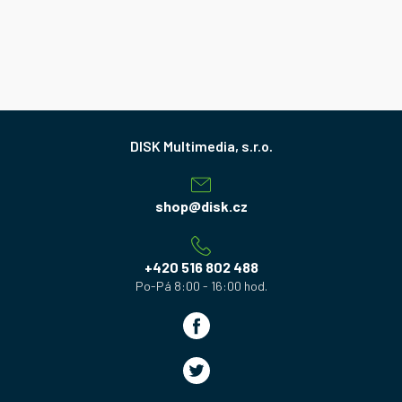
Z
á
p
a
shop
@
disk.cz
t
í
+420 516 802 488