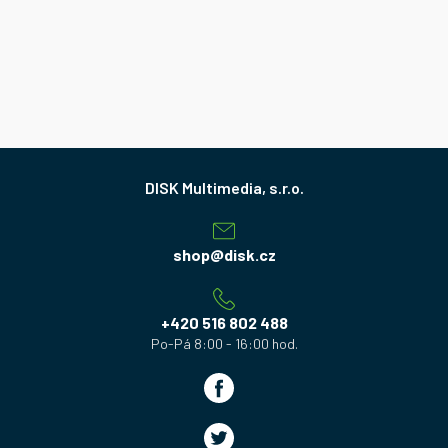
Z
á
p
a
shop
@
disk.cz
t
í
+420 516 802 488