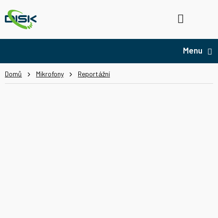
Přejít
na
Hledat
NÁ
obsah
KO
Domů
Mikrofony
Reportážní