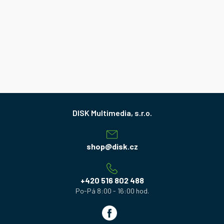
Z
á
p
a
shop
@
disk.cz
t
í
+420 516 802 488