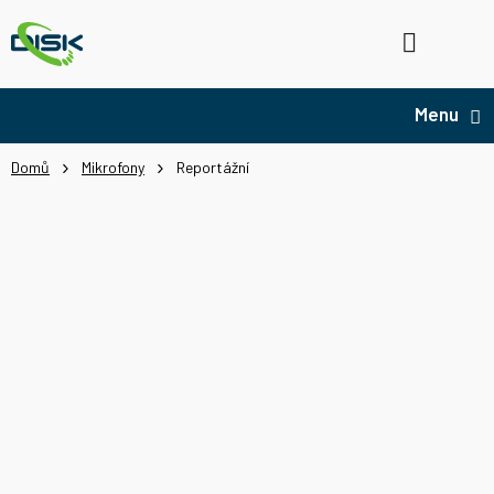
Přejít
na
Hledat
NÁ
obsah
KO
Domů
Mikrofony
Reportážní