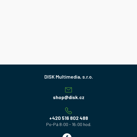
Z
á
p
a
shop
@
disk.cz
t
í
+420 516 802 488