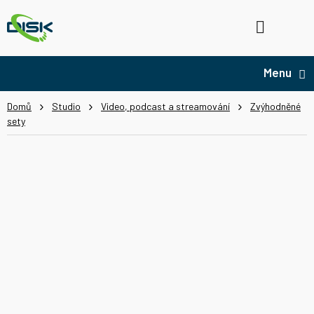
Přejít
na
Hledat
NÁ
obsah
KO
Domů
Studio
Video, podcast a streamování
Zvýhodněné
sety