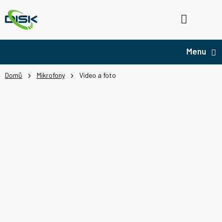
Přejít
na
Hledat
NÁ
obsah
KO
Domů
Mikrofony
Video a foto