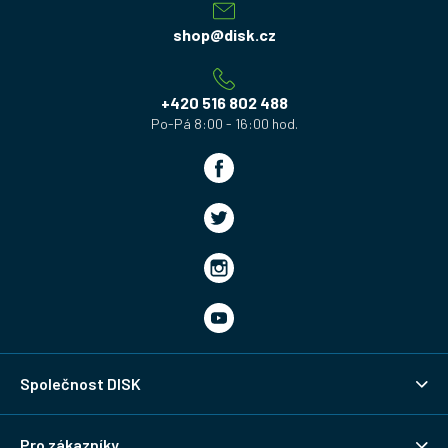
p
a
shop
@
disk.cz
t
í
+420 516 802 488
Společnost DISK
Pro zákazníky