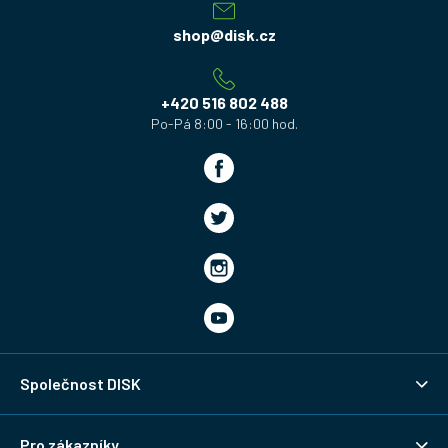
p
a
shop
@
disk.cz
t
í
+420 516 802 488
Společnost DISK
Pro zákazníky