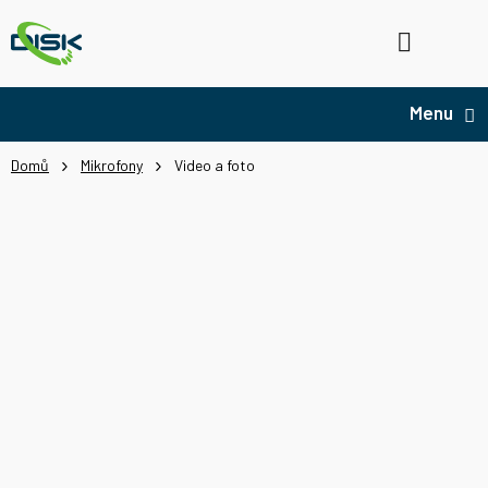
Přejít
na
Hledat
NÁ
obsah
KO
Domů
Mikrofony
Video a foto