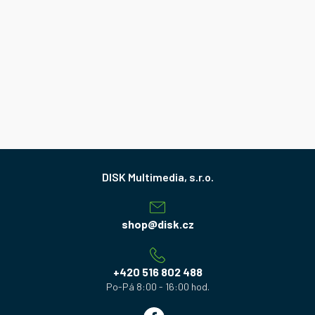
Z
á
p
a
shop
@
disk.cz
t
í
+420 516 802 488