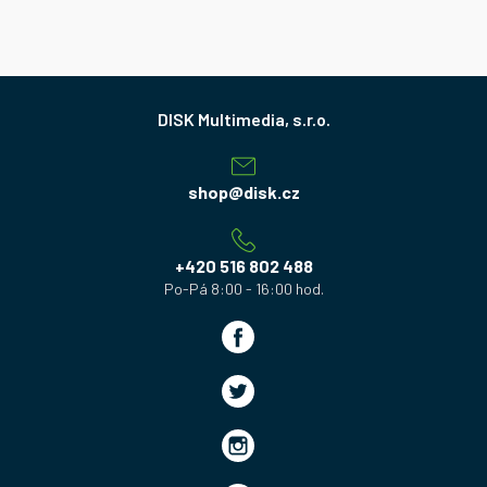
Z
á
p
a
shop
@
disk.cz
t
í
+420 516 802 488