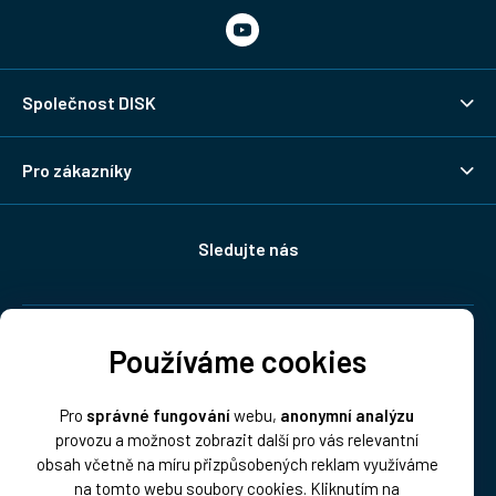
Společnost DISK
Pro zákazníky
Sledujte nás
Doprava:
Používáme cookies
Pro
správné fungování
webu,
anonymní analýzu
provozu a možnost zobrazit další pro vás relevantní
obsah včetně na míru přizpůsobených reklam využíváme
na tomto webu soubory cookies. Kliknutím na