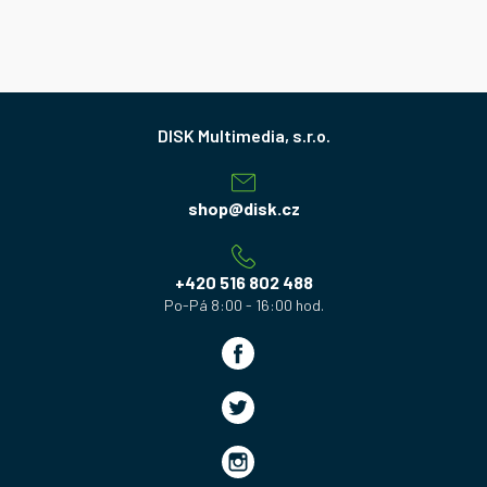
Z
á
p
a
shop
@
disk.cz
t
í
+420 516 802 488