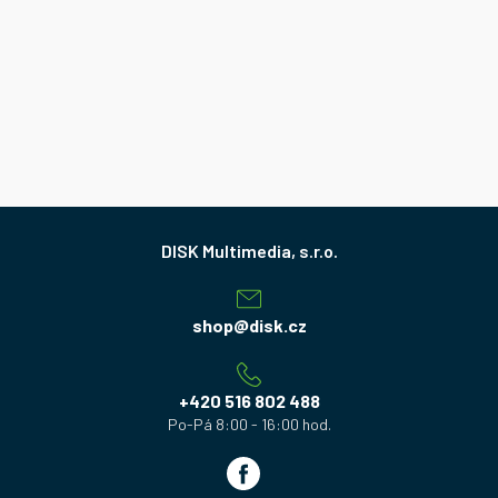
Z
á
p
a
shop
@
disk.cz
t
í
+420 516 802 488