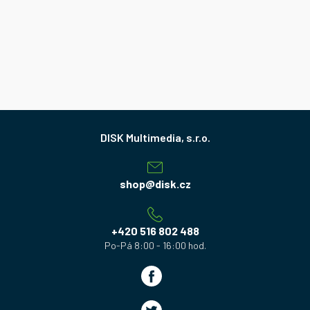
Z
á
p
a
shop
@
disk.cz
t
í
+420 516 802 488