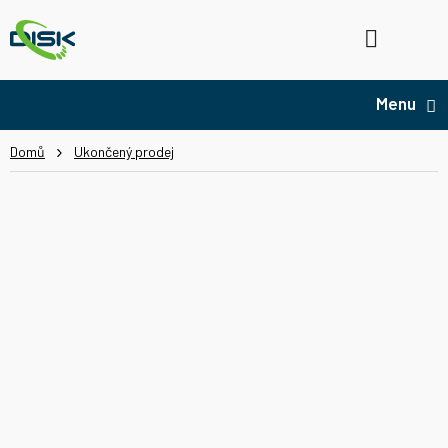
Přejít
na
Hledat
NÁ
obsah
KO
Domů
Ukončený prodej