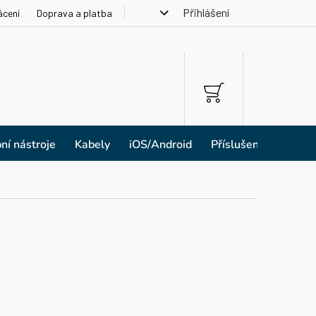
Přihlášení
ácení
Doprava a platba
NÁKUPNÍ
KOŠÍK
ní nástroje
Kabely
iOS/Android
Příslušenství