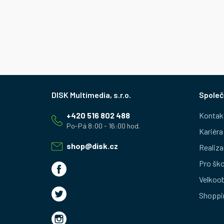
Z
Společ
á
+420 516 802 488
Kontak
p
Kariéra
a
shop
@
disk.cz
Realiza
t
Pro ško
Velkoo
í
Shoppi