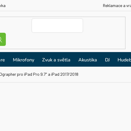
vka
Reklamace a vr
re
Mikrofony
Zvuk a světla
Akustika
DJ
Hudeb
iOgrapher pro iPad Pro 9.7" a iPad 2017/2018