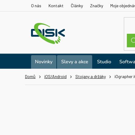
Přejít
O nás
Kontakt
Články
Značky
Moje objedná
na
obsah
Novinky
Slevy a akce
Studio
Softwa
Domů
iOS/Android
Stojany a držáky
iOgrapher 