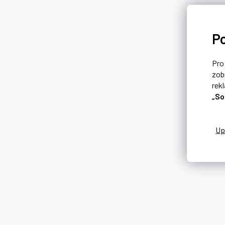
P
Pr
zob
rek
„So