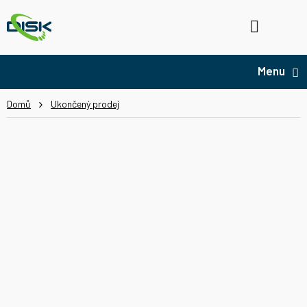
Přejít
na
Hledat
NÁ
obsah
KO
Domů
Ukončený prodej