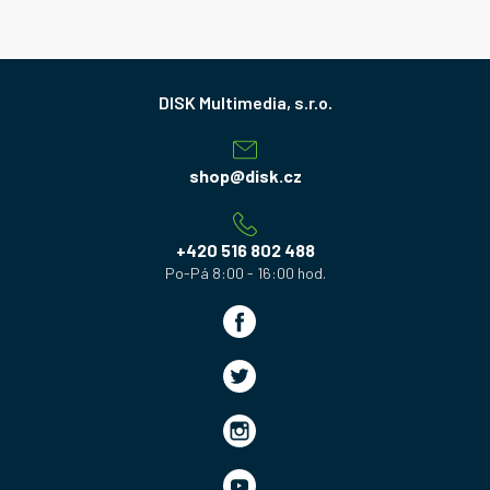
Z
á
p
a
shop
@
disk.cz
t
í
+420 516 802 488