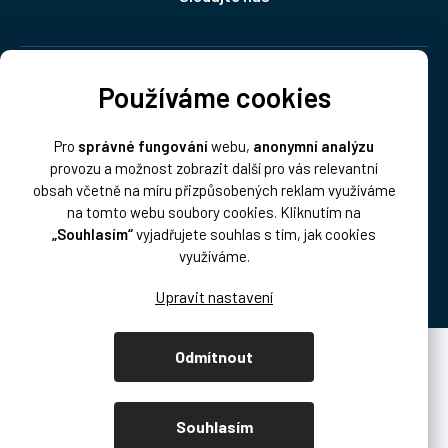
Doprava:
Používáme cookies
Pro
správné fungování
webu,
anonymní analýzu
provozu a možnost zobrazit další pro vás relevantní
obsah včetně na míru přizpůsobených reklam využíváme
na tomto webu soubory cookies. Kliknutím na
„Souhlasím“
vyjadřujete souhlas s tím, jak cookies
Platba:
využíváme.
Odmítnout
Vytvořil Shoptet Premium
Copyright 2026
DISK Multimedia, s.r.o.
. Všechna práva vyhrazena.
Souhlasím
Upravit nastavení cookies