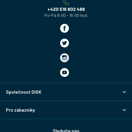
í
+420 516 802 488
Společnost DISK
Pro zákazníky
Sledujte nás