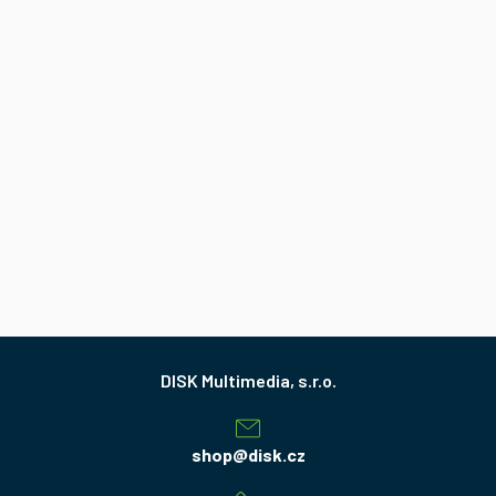
Z
á
p
a
shop
@
disk.cz
t