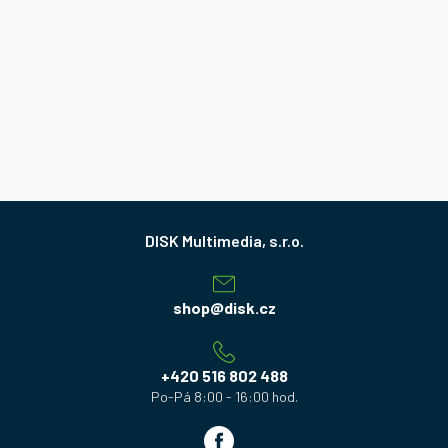
Z
á
p
a
shop
@
disk.cz
t
í
+420 516 802 488