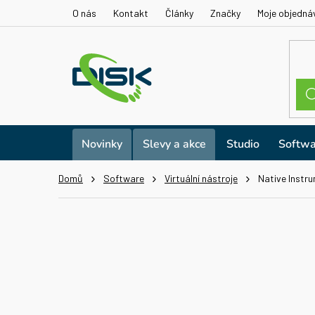
Přejít
O nás
Kontakt
Články
Značky
Moje objedná
na
obsah
Novinky
Slevy a akce
Studio
Softwa
Domů
Software
Virtuální nástroje
Native Instru