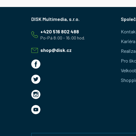
Z
Společ
á
+420 516 802 488
Kontak
p
Kariéra
a
shop
@
disk.cz
Realiza
t
Pro ško
Velkoo
í
Shoppi