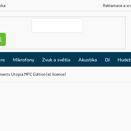
vka
Reklamace a vr
re
Mikrofony
Zvuk a světla
Akustika
DJ
Hudeb
ments Utopia MPC Edition (el. licence)