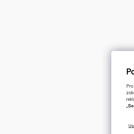
P
Pr
zob
rek
„So