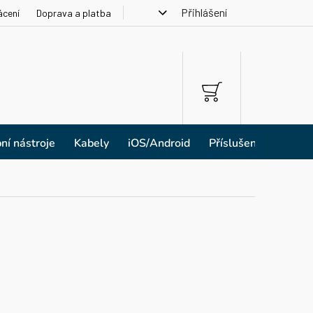
Přihlášení
ácení
Doprava a platba
NÁKUPNÍ
KOŠÍK
ní nástroje
Kabely
iOS/Android
Příslušenství