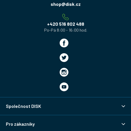
a
shop
@
disk.cz
t
í
+420 516 802 488
Společnost DISK
Pro zákazníky