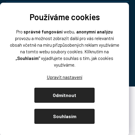
Doprava:
Používáme cookies
Pro
správné fungování
webu,
anonymní analýzu
provozu a možnost zobrazit další pro vás relevantní
obsah včetně na míru přizpůsobených reklam využíváme
na tomto webu soubory cookies. Kliknutím na
„Souhlasím“
vyjadřujete souhlas s tím, jak cookies
Platba:
využíváme.
Odmítnout
Vytvořil Shoptet Premium
Copyright 2026
DISK Multimedia, s.r.o.
. Všechna práva vyhrazena.
Souhlasím
Upravit nastavení cookies
/* přetahování produktů podcast.disk.cz */