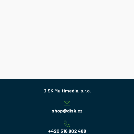
Z
á
p
a
shop
@
disk.cz
t
í
+420 516 802 488